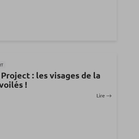
RT
roject : les visages de la
oilés !
Lire