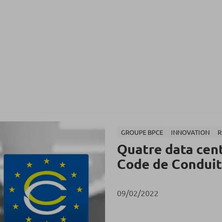
GROUPE BPCE
INNOVATION
R
Quatre data cen
Code de Condui
09/02/2022