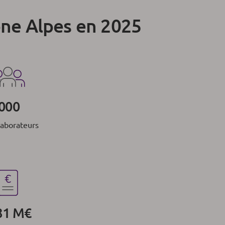
ône Alpes en 2025
 000
laborateurs
81 M€