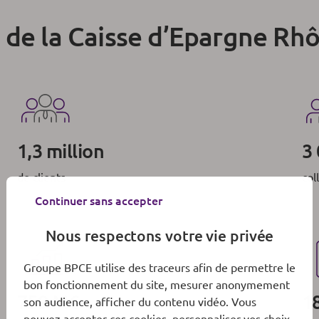
 de la Caisse d’Epargne Rh
1,3 million
3
de clients
col
Continuer sans accepter
Nous respectons votre vie privée
Groupe BPCE utilise des traceurs afin de permettre le
bon fonctionnement du site, mesurer anonymement
759 M€
1
son audience, afficher du contenu vidéo. Vous
pouvez accepter ces cookies, personnaliser vos choix