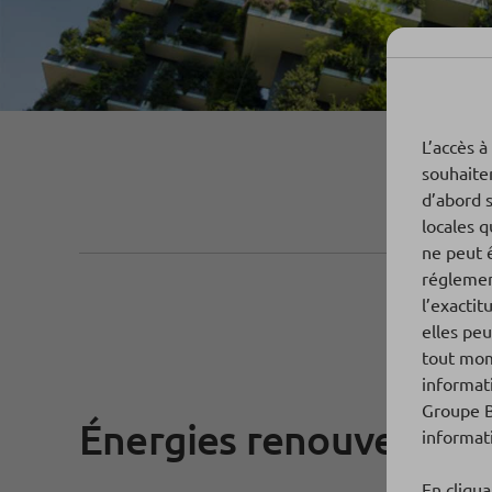
L’accès à
souhaite
d’abord 
locales q
ne peut 
réglemen
l’exactit
elles peu
tout mom
informati
Groupe B
Énergies renouvelable
informati
En cliqua