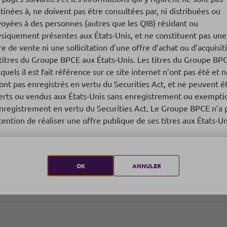
tinées à, ne doivent pas être consultées par, ni distribuées ou
oyées à des personnes (autres que les QIB) résidant ou
Agricultur
siquement présentes aux États-Unis, et ne constituent pas une
re de vente ni une sollicitation d’une offre d’achat ou d’acquisit
titres du Groupe BPCE aux États-Unis. Les titres du Groupe BP
La stratégie du Groupe BP
quels il est fait référence sur ce site internet n’ont pas été et 
premier marché agricole 
ont pas enregistrés en vertu du Securities Act, et ne peuvent ê
environnementaux, sociau
erts ou vendus aux États-Unis sans enregistrement ou exempti
face.
nregistrement en vertu du Securities Act. Le Groupe BPCE n’a 
ntention de réaliser une offre publique de ses titres aux États-Un
Agriculture durable
OK
ANNULER