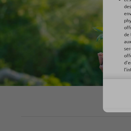
des
env
phy
off
de 
aux
ser
off
d’e
l’i