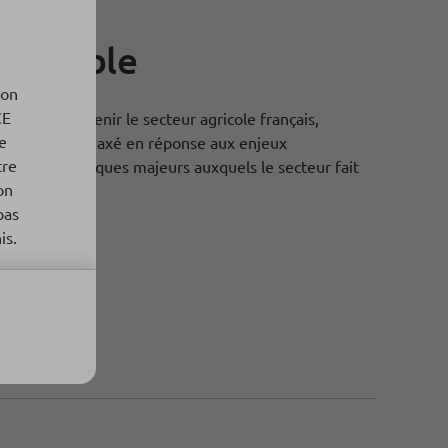
e durable
ion
CE
CE pour soutenir le secteur agricole français,
ne
Européen, est axé en réponse aux enjeux
tre
x et économiques majeurs auxquels le secteur fait
on
pas
is.