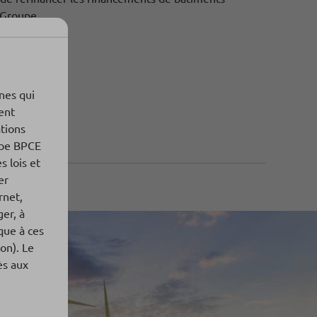
 Groupe.
nnes qui
ent
ations
oupe BPCE
s lois et
er
rnet,
er, à
que à ces
ion). Le
ès aux