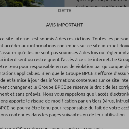
écologiques portés par le
DETTE
Bâtiments écologiques
AVIS IMPORTANT
 ce site internet est soumis à des restrictions. Toutes les perso
nt accéder aux informations contenues sur ce site internet doiv
s’assurer qu’elles ne sont pas soumises à des lois ou réglement
ui interdisent ou restreignent l’accès à ce site internet. Le Gr
être tenu pour responsable en cas de violation par quiconque de
tations applicables. Bien que le Groupe BPCE s’efforce d’assur
ude et la mise à jour des informations contenues sur ce site inte
vent changer et le Groupe BPCE se réserve le droit de les corrig
ent et sans préavis. Nous vous rappelons que l’accès électroni
ons apporte le risque de modification par un tiers (virus, intrus
PCE ne pourra être tenu pour responsable du fait de votre acc
s
ons contenues dans les pages suivantes ou de leur utilisation.
nt sur « OK » ci-dessous, vous acceptez ce qui suit :