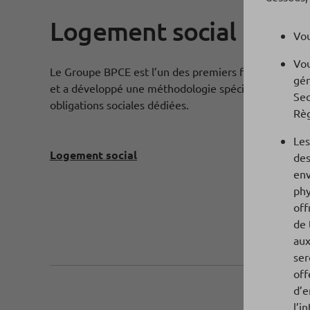
Logement social
Vou
Vou
Le Groupe BPCE est l’un des premiers financeurs du 
gén
et a développé une méthodologie spécifique lui per
Sec
obligations sociales dédiées.
Règ
Les
Logement social
des
env
phy
off
de 
aux
ser
off
d’e
l’i