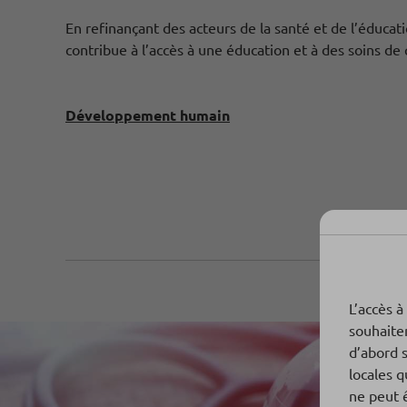
En refinançant des acteurs de la santé et de l’éduca
contribue à l’accès à une éducation et à des soins de 
Développement humain
L’accès à
souhaite
d’abord 
locales q
ne peut 