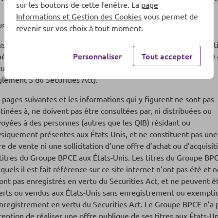
sur les boutons de cette fenêtre. La
page
Informations et Gestion des Cookies
vous permet de
s êtes un QIB.
revenir sur vos choix à tout moment.
s n’accédez pas aux pages suivantes à la suite d’une « sollicitat
logement social en France
Personnaliser
Tout accepter
érale ou d’une publicité générale » (au sens de la Règle 502(c)
mettant d’émettre des
urities Act) ou d’un « effort de vente dirigée » (au sens du
lement S du Securities Act).
 pages suivantes et les informations qui y figurent ne sont pas
tinées à, ne doivent pas être consultées par, ni distribuées ou
oyées à des personnes (autres que les QIB) résidant ou
siquement présentes aux États-Unis, et ne constituent pas une
re de vente ni une sollicitation d’une offre d’achat ou d’acquisit
titres du Groupe BPCE aux États-Unis. Les titres du Groupe BP
quels il est fait référence sur ce site internet n’ont pas été et 
ont pas enregistrés en vertu du Securities Act, et ne peuvent ê
erts ou vendus aux États-Unis sans enregistrement ou exempti
nregistrement en vertu du Securities Act. Le Groupe BPCE n’a 
ntention de réaliser une offre publique de ses titres aux États-Un