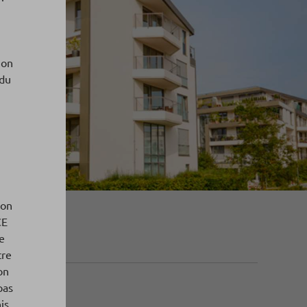
ion
 du
ion
CE
ne
tre
on
pas
is.