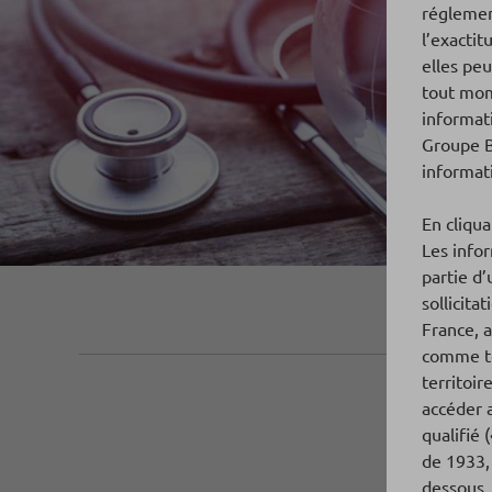
réglemen
l’exactit
elles peu
tout mom
informati
Groupe B
informati
En cliqua
Les infor
partie d
sollicita
France, a
comme te
territoir
accéder a
qualifié 
de 1933, 
dessous, 