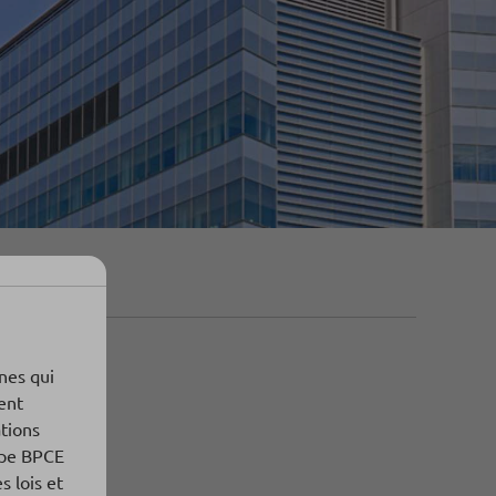
nnes qui
ent
ations
oupe BPCE
s lois et