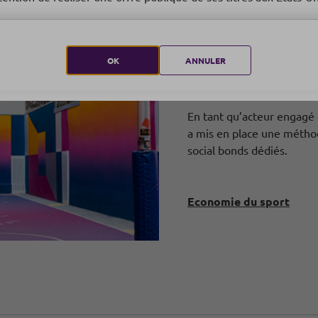
OK
ANNULER
Economie d
En tant qu’acteur engagé
a mis en place une métho
social bonds dédiés.
Economie du sport