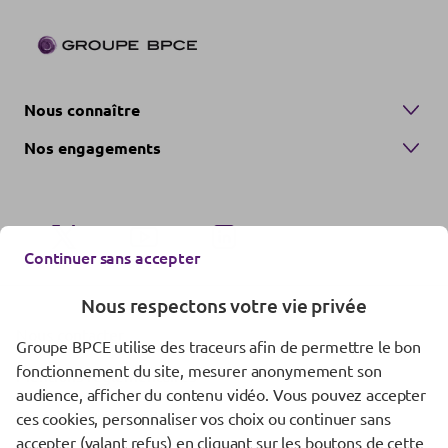
Nous connaître
Nos engagements
Continuer sans accepter
Nous respectons votre vie privée
Nous contacter
Groupe BPCE utilise des traceurs afin de permettre le bon
fonctionnement du site, mesurer anonymement son
Mentions réglementaires
audience, afficher du contenu vidéo. Vous pouvez accepter
Données personnelles
ces cookies, personnaliser vos choix ou continuer sans
accepter (valant refus) en cliquant sur les boutons de cette