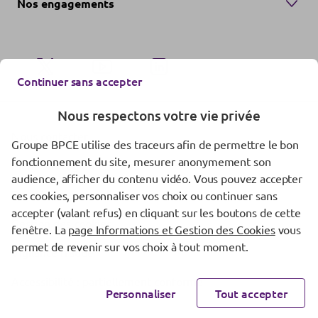
Nos engagements
Continuer sans accepter
Nous respectons votre vie privée
Nous contacter
Groupe BPCE utilise des traceurs afin de permettre le bon
fonctionnement du site, mesurer anonymement son
Mentions réglementaires
audience, afficher du contenu vidéo. Vous pouvez accepter
Données personnelles
ces cookies, personnaliser vos choix ou continuer sans
accepter (valant refus) en cliquant sur les boutons de cette
Gestion des cookies
fenêtre. La
page Informations et Gestion des Cookies
vous
permet de revenir sur vos choix à tout moment.
Vigilance fraude
Accessibilité : partiellement conforme
Personnaliser
Tout accepter