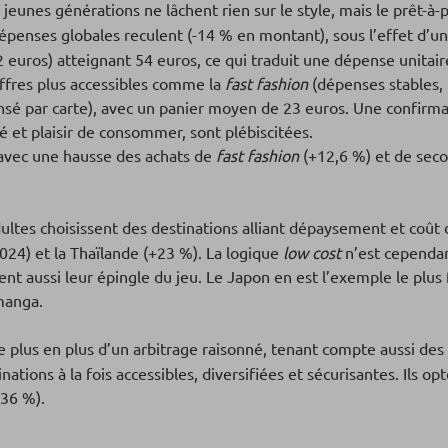
 jeunes générations ne lâchent rien sur le style, mais le prêt-à-p
dépenses globales reculent (-14 % en montant), sous l’effet d’u
euros) atteignant 54 euros, ce qui traduit une dépense unitair
ffres plus accessibles comme la
fast fashion
(dépenses stables, 
sé par carte), avec un panier moyen de 23 euros. Une confirma
é et plaisir de consommer, sont plébiscitées.
 avec une hausse des achats de
fast fashion
(+12,6 %) et de sec
ultes choisissent des destinations alliant dépaysement et coût
024) et la Thaïlande (+23 %). La logique
low cost
n’est cependant
rent aussi leur épingle du jeu. Le Japon en est l’exemple le plu
manga.
 plus en plus d’un arbitrage raisonné, tenant compte aussi des 
inations à la fois accessibles, diversifiées et sécurisantes. Ils
36 %).