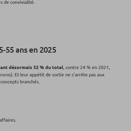
s de convivialité.
35-55 ans en 2025
ntant désormais 32 % du total
, contre 24 % en 2021,
os). Et leur appétit de sortie ne s’arrête pas aux
x concepts branchés.
ffaires.