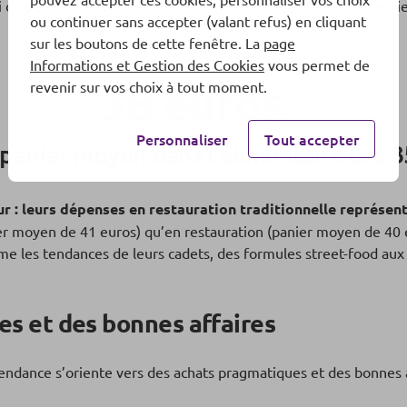
ui doit composer le plus finement entre grandes tablées et envie
ou continuer sans accepter (valant refus) en cliquant
sur les boutons de cette fenêtre. La
page
Informations et Gestion des Cookies
vous permet de
38 euros
revenir sur vos choix à tout moment.
Personnaliser
Tout accepter
u panier moyen dans l’alimentaire des 
ur : leurs dépenses en restauration traditionnelle représe
r moyen de 41 euros) qu’en restauration (panier moyen de 40 eur
ythme les tendances de leurs cadets, des formules street-food au
s et des bonnes affaires
endance s’oriente vers des achats pragmatiques et des bonnes a