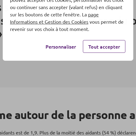
 sont des actifs
ou continuer sans accepter (valant refus) en cliquant
sur les boutons de cette fenêtre. La
page
s déclarent avoir entendu p
Informations et Gestion des Cookies
vous permet de
revenir sur vos choix à tout moment.
Personnaliser
Tout accepter
me autour de la personne 
nts est de 1,9. Plus de la moitié des aidants (54 %) déclarent 