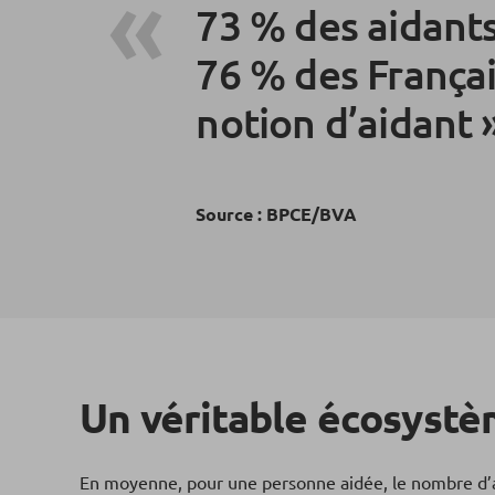
73 % des aidants
76 % des Françai
notion d’aidant
Source : BPCE/BVA
Un v
éritable écosy
stè
En moyenne, pour une personne aidée, le nombre d’aida