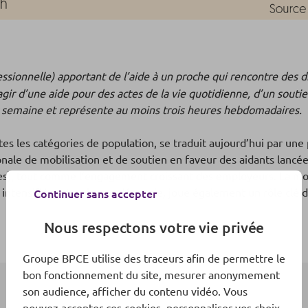
ssionnelle) apportant de l’aide à un proche qui rencontre des di
agir d’une aide pour des actes de la vie quotidienne, d’un souti
r semaine et représente au moins trois heures hebdomadaires.
 les catégories de population, se traduit aujourd’hui par une 
ionale de mobilisation et de soutien en faveur des aidants lancé
s), tout comme l’engagement croissant des employeurs. La mobil
t intensifiées depuis une décennie, joue également un rôle clé 
Continuer sans accepter
Nous respectons votre vie privée
Groupe BPCE utilise des traceurs afin de permettre le
bon fonctionnement du site, mesurer anonymement
son audience, afficher du contenu vidéo. Vous
pouvez accepter ces cookies, personnaliser vos choix