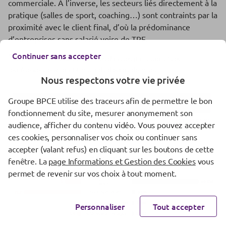
commerciale. À l’inverse, les secteurs liés directement à la
pratique (salles de sport, coaching…) sont contraints par la
proximité avec le client final, d’où la prédominance
d’entreprises sans salarié voire de TPE.
Continuer sans accepter
1
12 entreprises sont spécialisées dans les paris sportifs et
représentent environ 14 milliards d’euros de mises.
Nous respectons votre vie privée
Groupe BPCE utilise des traceurs afin de permettre le bon
fonctionnement du site, mesurer anonymement son
audience, afficher du contenu vidéo. Vous pouvez accepter
ces cookies, personnaliser vos choix ou continuer sans
accepter (valant refus) en cliquant sur les boutons de cette
fenêtre. La
page Informations et Gestion des Cookies
vous
permet de revenir sur vos choix à tout moment.
Personnaliser
Tout accepter