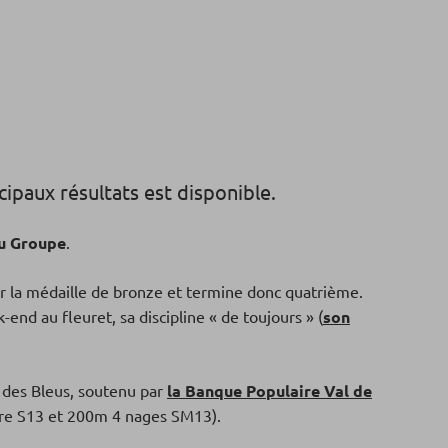
ipaux résultats est disponible.
du Groupe
.
ur la médaille de bronze et termine donc quatrième.
-end au fleuret, sa discipline « de toujours » (
son
 des Bleus, soutenu par
la Banque Populaire Val de
libre S13 et 200m 4 nages SM13).