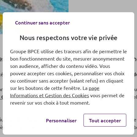
Continuer sans accepter
Nous respectons votre vie privée
Groupe BPCE utilise des traceurs afin de permettre le
s de nos Para athlètes ? Un petit résumé des princ
bon fonctionnement du site, mesurer anonymement
son audience, afficher du contenu vidéo. Vous
pouvez accepter ces cookies, personnaliser vos choix
ncée avec
les 28 Para athlètes soutenus par les entreprises 
ou continuer sans accepter (valant refus) en cliquant
sur les boutons de cette fenêtre. La
page
rie B,
le sabreur Maxime Valet
s’est incliné lors du match po
Informations et Gestion des Cookies
vous permet de
 Occitane
n’a pas dit son dernier mot : on le retrouvera ce week
revenir sur vos choix à tout moment.
odium au 100 m papillon S13. Forcément déçu, le nouveau visage
Personnaliser
Tout accepter
trois autres courses ces prochains jours (100m dos, 400m nage 