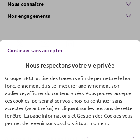
Nous connaître
Nos engagements
Continuer sans accepter
Nous respectons votre vie privée
Nous contacter
Groupe BPCE utilise des traceurs afin de permettre le bon
fonctionnement du site, mesurer anonymement son
Mentions réglementaires
audience, afficher du contenu vidéo. Vous pouvez accepter
Données personnelles
ces cookies, personnaliser vos choix ou continuer sans
accepter (valant refus) en cliquant sur les boutons de cette
Gestion des cookies
fenêtre. La
page Informations et Gestion des Cookies
vous
permet de revenir sur vos choix à tout moment.
Vigilance fraude
Accessibilité : partiellement conforme