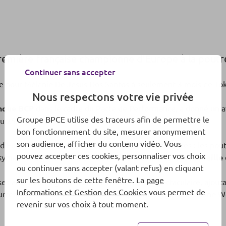
remière française championne d’Europe à la poutre
Continuer sans accepter
e pour Mélanie De Jesus Dos Santos à seulement 3 mois de To
Nous respectons votre vie privée
anque BCP
dans le cadre du Pacte de Performance, a donné un av
Groupe BPCE utilise des traceurs afin de permettre le
 25 avril 2021).
bon fonctionnement du site, mesurer anonymement
son audience, afficher du contenu vidéo. Vous
 d’Europe 2021 en se donnant comme défi deux agrès : les pout
pouvez accepter ces cookies, personnaliser vos choix
symétriques, Mélanie a su rebondir en remportant
la médaille 
ou continuer sans accepter (valant refus) en cliquant
sur les boutons de cette fenêtre. La
page
es adversaires grâce à une nouvelle sortie spectaculaire, ajout
Informations et Gestion des Cookies
vous permet de
ncurrentes) et a donc devancé la championne olympique Sanne We
revenir sur vos choix à tout moment.