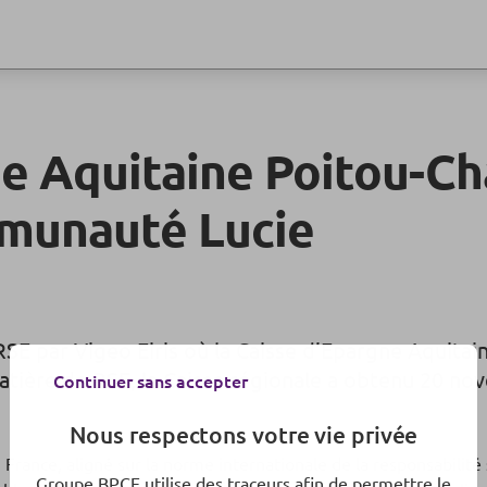
ne Aquitaine Poitou-Ch
munauté Lucie
RSE par Vigeo Eiris où la Caisse d’Epargne Aquitai
matière de RSE, la Caisse régionale a obtenu 20 n
Continuer sans accepter
Nous respectons votre vie privée
rance, aligné sur la norme internationale de la responsabilité s
Groupe BPCE utilise des traceurs afin de permettre le