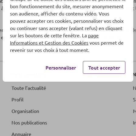
e démarche de respect de toutes ses parties prenantes (client
bon fonctionnement du site, mesurer anonymement
er à la vie d’une communauté dynamique et de promouvoir avec l
son audience, afficher du contenu vidéo. Vous
pouvez accepter ces cookies, personnaliser vos choix
ou continuer sans accepter (valant refus) en cliquant
ndant composé d’experts de la RSE qui a attribué le label après
sur les boutons de cette fenêtre. La
page
 exerce son métier avec un haut niveau de responsabilité.
Informations et Gestion des Cookies
vous permet de
revenir sur vos choix à tout moment.
Personnaliser
Tout accepter
Nous connaître
N
Toute l’actualité
N
Profil
S
Organisation
M
Nos publications
I
Annuaire