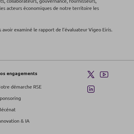
s, collaborateurs, gouvernance, fournisseurs,
es acteurs économiques de notre territoire les
 avoir examiné le rapport de l’évaluateur Vigeo Eiris.
os engagements
otre démarche RSE
ponsoring
écénat
nnovation & IA