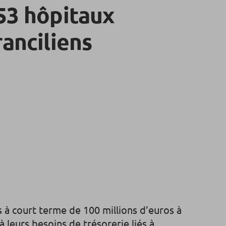
 53 hôpitaux
ranciliens
 à court terme de 100 millions d’euros à
à leurs besoins de trésorerie liés à