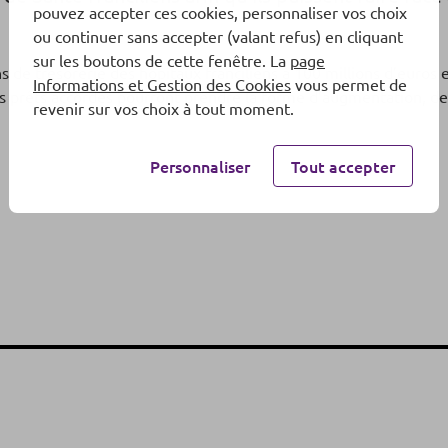
pouvez accepter ces cookies, personnaliser vos choix
ou continuer sans accepter (valant refus) en cliquant
sur les boutons de cette fenêtre. La
page
 de trésorerie des hôpitaux franciliens à 100 millions d’euros e
Informations et Gestion des Cookies
vous permet de
 Les prêts accordés pourront prendre la forme d’augmentation, 
revenir sur vos choix à tout moment.
Personnaliser
Tout accepter