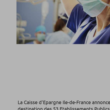
La Caisse d’Epargne Ile-de-France annonce
destination des 53 Etablissements Publics d