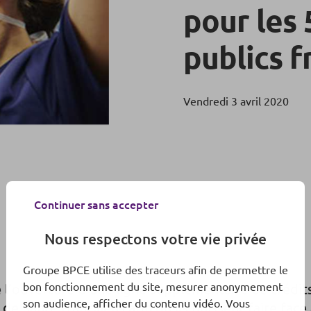
pour les
publics f
Vendredi 3 avril 2020
Continuer sans accepter
Nous respectons votre vie privée
Groupe BPCE utilise des traceurs afin de permettre le
bon fonctionnement du site, mesurer anonymement
 l’ouverture d’une ligne supplémentaire de crédits
son audience, afficher du contenu vidéo. Vous
e Santé franciliens afin qu’ils puissent faire face 