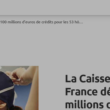
La Caisse d’Epargne Ile-de-France débloque 100 millions d’euros de crédits pour les 53 hôpitaux publics franciliens
La Caisse
France d
millions 