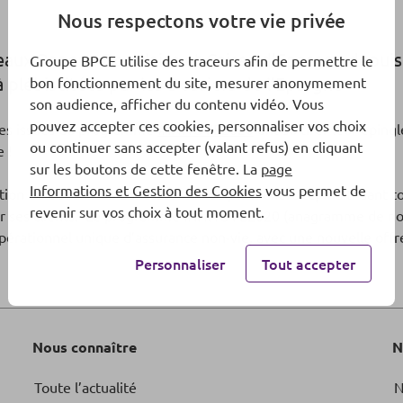
Nous respectons votre vie privée
aux Banque Populaire et Caisse d’Epargne depuis f
Groupe BPCE utilise des traceurs afin de permettre le
 plébiscitées par les Dossiers de l’Epargne
bon fonctionnement du site, mesurer anonymement
son audience, afficher du contenu vidéo. Vous
pouvez accepter ces cookies, personnaliser vos choix
fres issues du programme
#INNOVE2020
ont su tirer leur éping
ou continuer sans accepter (valant refus) en cliquant
e !
sur les boutons de cette fenêtre. La
page
Informations et Gestion des Cookies
vous permet de
n de devenir un bancassureur de plein exercice, maîtrisant tou
revenir sur vos choix à tout moment.
pour ses clients. Le programme #INNOVE2020 (anagramme de non-v
érationnel unique d’assurance non-vie, avec une nouvelle offre
Personnaliser
Tout accepter
Nous connaître
N
Toute l’actualité
N