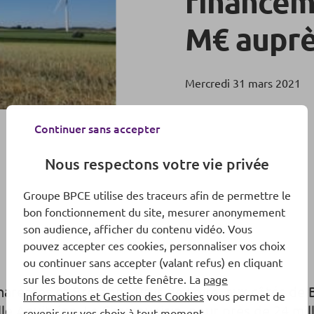
financem
M€ auprè
Mercredi 31 mars 2021
Continuer sans accepter
Nous respectons votre vie privée
Groupe BPCE utilise des traceurs afin de permettre le
bon fonctionnement du site, mesurer anonymement
son audience, afficher du contenu vidéo. Vous
pouvez accepter ces cookies, personnaliser vos choix
ou continuer sans accepter (valant refus) en cliquant
sur les boutons de cette fenêtre. La
page
arentes et Bretagne Pays de Loire, aux côtés de 
Informations et Gestion des Cookies
vous permet de
le Aquitaine, Le Champvoisin, pour près de 24 mill
revenir sur vos choix à tout moment.