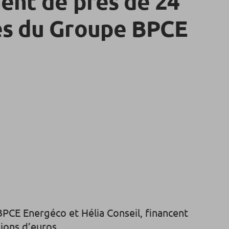
ent de près de 24
s du Groupe BPCE
BPCE Energéco et Hélia Conseil, financent
ions d’euros.