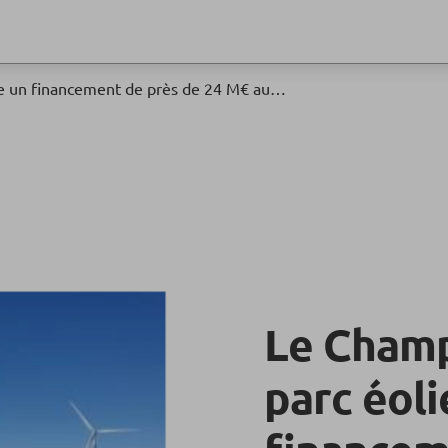
Le Champvoisin, nouveau parc éolien, boucle un financement de près de 24 M€ auprès du Groupe BPCE
Le Champ
parc éoli