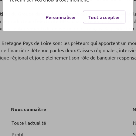
ses du Groupe dans le financement des énergies renouvelables
Personnaliser
Tout accepter
 producteur d’électricité RP Global. A ce jour, c’est l’un des de
r Purchase Agreement) du gouvernement français. Sa productio
 Bretagne Pays de Loire sont les prêteurs qui apportent un mon
ierie financière détenue par les deux Caisses régionales, interv
e régional et joue pleinement son rôle de banquier responsab
Nous connaître
N
Toute l’actualité
N
Profil
S