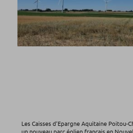
Les Caisses d’Epargne Aquitaine Poitou-Ch
un nouveau parc éolien français en Nouvel