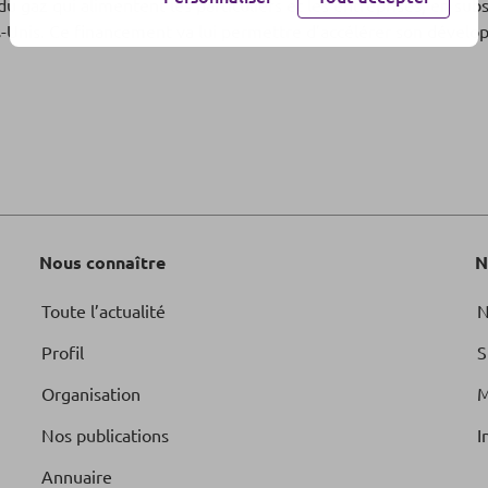
u gaz qui alimentent les particuliers et les entreprises, en subs
s-Unis. Ce financement va lui permettre d’accélérer son dével
Nous connaître
N
Toute l’actualité
N
Profil
S
Organisation
M
Nos publications
I
Annuaire