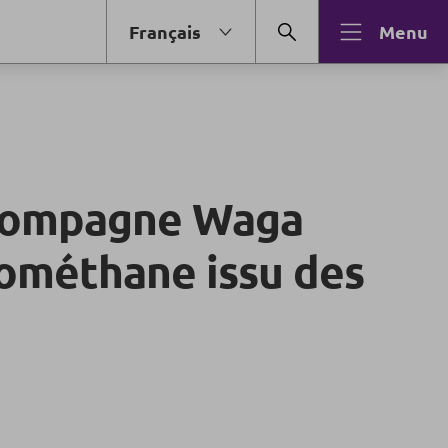
Français
Menu
compagne Waga
iométhane issu des