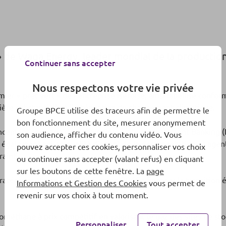
» de Waga Energy, leader mondial de la productio
Continuer sans accepter
Nous respectons votre vie privée
mier « prêt vert » de l’entreprise iséroise, ainsi labellisé conf
nière substantielle à l’atténuation du changement climatique.
Groupe BPCE utilise des traceurs afin de permettre le
bon fonctionnement du site, mesurer anonymement
ncement commun de Natixis Corporate & Investment Banking (
son audience, afficher du contenu vidéo. Vous
 également agi en qualité d’agent de la documentation et agent
pouvez accepter ces cookies, personnaliser vos choix
raint.
ou continuer sans accepter (valant refus) en cliquant
sur les boutons de cette fenêtre. La
page
stratégique Vision 2030 du Groupe BPCE : financer la transition
Informations et Gestion des Cookies
vous permet de
revenir sur vos choix à tout moment.
ométhane à prix compétitif en valorisant le gaz des sites de s
Personnaliser
Tout accepter