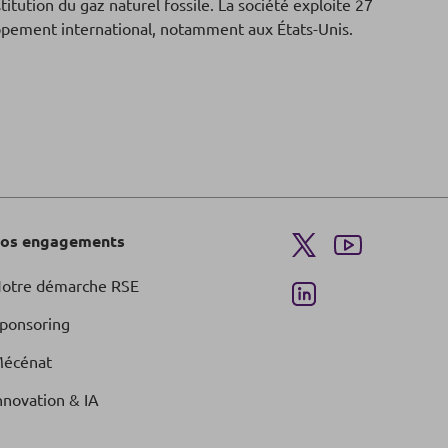
titution du gaz naturel fossile. La société exploite 27
oppement international, notamment aux États-Unis.
os engagements
otre démarche RSE
ponsoring
écénat
nnovation & IA