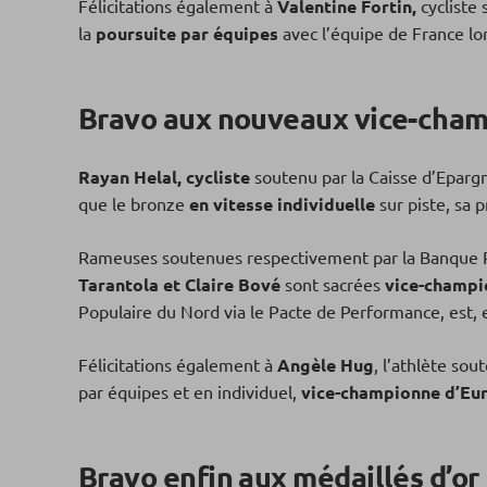
Félicitations également à
Valentine Fortin,
cycliste 
la
p
oursuite par équipes
avec l’équipe de France l
Bravo aux nouveaux vice-cham
Rayan Helal,
cycliste
soutenu par la Caisse d’Eparg
que le bronze
en vitesse individuelle
sur piste, sa 
Rameuses soutenues respectivement par la Banque Po
Tarantola et Claire Bové
sont sacrées
vice-champi
Populaire du Nord via le Pacte de Performance, est, e
Félicitations également à
Angèle Hug
, l’athlète so
par équipes et en individuel,
vice-championne d’Eu
Bravo enfin aux mé
daillés d’or