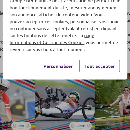
Groupe BPCE utilise des traceurs afin de permettre le
bon fonctionnement du site, mesurer anonymement
Ile de France via le Pacte de Performance, et la Banque de Nouv
son audience, afficher du contenu vidéo. Vous
ance, et remporte une belle médaille d’argent lors du
50m Papi
pouvez accepter ces cookies, personnaliser vos choix
ou continuer sans accepter (valant refus) en cliquant
e soutenu par la Caisse d’Epargne Loire Drôme Ardèche via le P
sur les boutons de cette fenêtre. La
page
elais, ainsi que 2 médailles d’argent en individuel (Cat. H5). Ap
Informations et Gestion des Cookies
vous permet de
Rhône Alpes, s’adjuge quant à lui deux nouveaux titres de c
revenir sur vos choix à tout moment.
se en ligne !
Personnaliser
Tout accepter