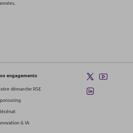
 années.
os engagements
otre démarche RSE
ponsoring
écénat
nnovation & IA