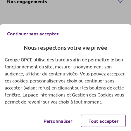
Nos engagements
Continuer sans accepter
Nous respectons votre vie privée
Nous contacter
Groupe BPCE utilise des traceurs afin de permettre le bon
fonctionnement du site, mesurer anonymement son
Mentions réglementaires
audience, afficher du contenu vidéo. Vous pouvez accepter
Données personnelles
ces cookies, personnaliser vos choix ou continuer sans
accepter (valant refus) en cliquant sur les boutons de cette
Gestion des cookies
fenêtre. La
page Informations et Gestion des Cookies
vous
permet de revenir sur vos choix à tout moment.
Vigilance fraude
Accessibilité : partiellement conforme
Personnaliser
Tout accepter