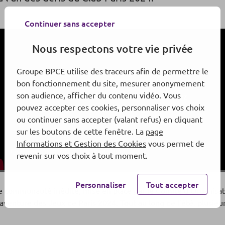
Continuer sans accepter
Nous respectons votre vie privée
Groupe BPCE utilise des traceurs afin de permettre le
bon fonctionnement du site, mesurer anonymement
son audience, afficher du contenu vidéo. Vous
Pour lire cette vidéo Youtube, vous devez
pouvez accepter ces cookies, personnaliser vos choix
accepter les cookies de la catégorie Réseaux
ou continuer sans accepter (valant refus) en cliquant
Sociaux dont YouTube fait partie en
cliquant ici.
sur les boutons de cette fenêtre. La
page
Informations et Gestion des Cookies
vous permet de
revenir sur vos choix à tout moment.
Personnaliser
Tout accepter
Cette communauté inédite, mise en place par le Comité d’Organi
l’aventure des Jeux de Paris 2024. Tout au long de l’été, plusie