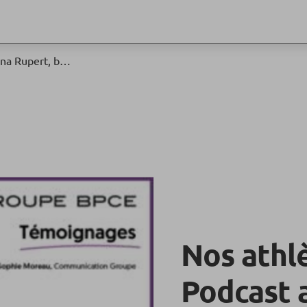
Nos athlètes se dévoilent... Podcast avec Iliana Rupert, basketteuse
Nos athl
Podcast a