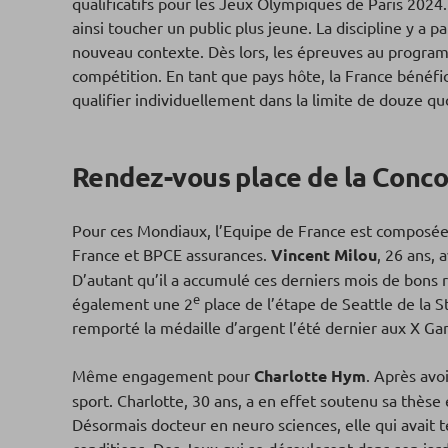
qualificatifs pour les Jeux Olympiques de Paris 2024
ainsi toucher un public plus jeune. La discipline y a
nouveau contexte. Dès lors, les épreuves au programm
compétition. En tant que pays hôte, la France bénéf
qualifier individuellement dans la limite de douze qu
Rendez-vous place de la Conc
Pour ces Mondiaux, l’Equipe de France est composée 
France et BPCE assurances.
Vincent Milou
, 26 ans, 
D’autant qu’il a accumulé ces derniers mois de bons r
e
également une 2
place de l’étape de Seattle de la S
remporté la médaille d’argent l’été dernier aux X G
Même engagement pour
Charlotte Hym
. Après avo
sport. Charlotte, 30 ans, a en effet soutenu sa thèse
Désormais docteur en neuro sciences, elle qui avait 