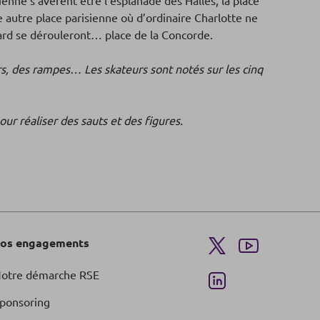
ienne s’avèrent être l’esplanade des Halles, la place
e autre place parisienne où d’ordinaire Charlotte ne
board se dérouleront… place de la Concorde.
rs, des rampes… Les skateurs sont notés sur les cinq
our réaliser des sauts et des figures.
os engagements
otre démarche RSE
ponsoring