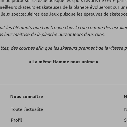
n ou plutôt sur sa dalle puisque les spots favoris de cette paris
meilleurs skateurs et skateuses de la planète évolueront sur un
es lieux spectaculaires des Jeux puisque les épreuves de skate
duit les éléments que l’on trouve dans la rue comme des escalie
s leur maitrise de la planche durant leurs deux runs.
tes, des courbes afin que les skateurs prennent de la vitesse p
« La même flamme nous anime »
Nous connaître
N
Toute l’actualité
N
Profil
S