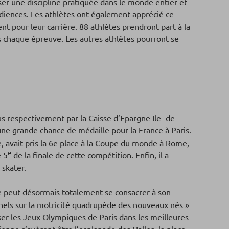
er une discipline pratiquée dans le monde entier et
audiences. Les athlètes ont également apprécié ce
 pour leur carrière. 88 athlètes prendront part à la
 chaque épreuve. Les autres athlètes pourront se
 respectivement par la Caisse d’Epargne Ile- de-
une grande chance de médaille pour la France à Paris.
e, avait pris la 6e place à la Coupe du monde à Rome,
e
é 5
de la finale de cette compétition. Enfin, il a
e skater.
le peut désormais totalement se consacrer à son
ernels sur la motricité quadrupède des nouveaux nés »
ser les Jeux Olympiques de Paris dans les meilleures