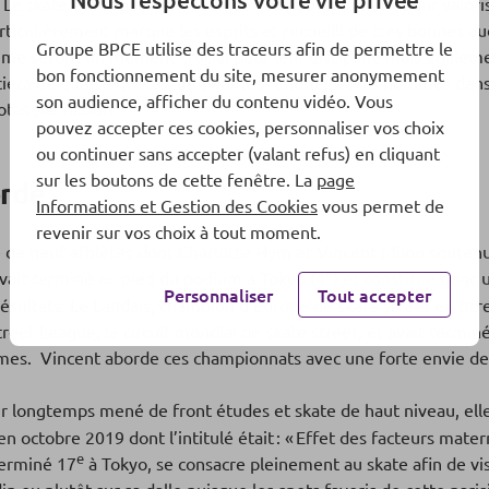
. Le skate est apparu aux Jeux de Tokyo notamment pour valoris
 particulièrement marqué les esprits et recueilli de très bonnes 
Groupe BPCE utilise des traceurs afin de permettre le
e seront un moment crucial pour leur discipline mais également
bon fonctionnement du site, mesurer anonymement
iciera de quatre quotas, un pour les femmes et les hommes dans
son audience, afficher du contenu vidéo. Vous
otas par nation.
pouvez accepter ces cookies, personnaliser vos choix
ou continuer sans accepter (valant refus) en cliquant
sur les boutons de cette fenêtre. La
page
orde
Informations et Gestion des Cookies
vous permet de
revenir sur vos choix à tout moment.
de neuf athlètes dont Charlotte Hym et Vincent Milou soutenus
e
avait terminé au pied du podium à Tokyo (4
) et constitue donc 
Personnaliser
Tout accepter
ésultats. Le Landais, champion d’Europe de skate street en titr
treet League, le circuit mondial de skate street, et avait termin
ames. Vincent aborde ces championnats avec une forte envie d
ir longtemps mené de front études et skate de haut niveau, el
 en octobre 2019 dont l’intitulé était : « Effet des facteurs mat
e
terminé 17
à Tokyo, se consacre pleinement au skate afin de vi