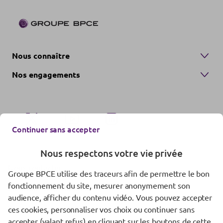
Nous connaître
Nos engagements
Continuer sans accepter
Nous respectons votre vie privée
Nous contacter
Groupe BPCE utilise des traceurs afin de permettre le bon
fonctionnement du site, mesurer anonymement son
Mentions réglementaires
audience, afficher du contenu vidéo. Vous pouvez accepter
Données personnelles
ces cookies, personnaliser vos choix ou continuer sans
accepter (valant refus) en cliquant sur les boutons de cette