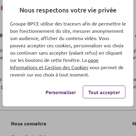
Nous respectons votre vie privée
Groupe BPCE utilise des traceurs afin de permettre le
bon fonctionnement du site, mesurer anonymement
est en ligne, entièrement repensé pour répondre a
son audience, afficher du contenu vidéo. Vous
pouvez accepter ces cookies, personnaliser vos choix
iques et pédagogiques,
ce nouveau site
constitue à la fois une 
ou continuer sans accepter (valant refus) en cliquant
nes formées en 2018), une vitrine pour les partenaires et acteur
sur les boutons de cette fenêtre. La
page
Informations et Gestion des Cookies
vous permet de
revenir sur vos choix à tout moment.
 ses actions auprès des personnes en situation de fragilité éco
agogiques : « Apprendre la Bourse » et « J’invite un banquie
Personnaliser
Tout accepter
Nous connaître
N