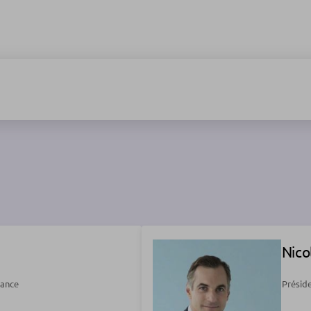
Nico
lance
Préside