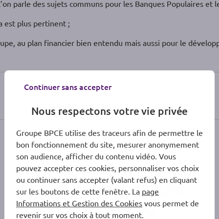
l’on parle des sujets communs pour les Banques Populaires et l
est plus pertinent ;
oupe, au plan financier bien entendu mais aussi pour le dévelo
Continuer sans accepter
Nous respectons votre vie privée
Groupe BPCE utilise des traceurs afin de permettre le
bon fonctionnement du site, mesurer anonymement
son audience, afficher du contenu vidéo. Vous
pouvez accepter ces cookies, personnaliser vos choix
31 juillet 2009
ou continuer sans accepter (valant refus) en cliquant
sur les boutons de cette fenêtre. La
page
Informations et Gestion des Cookies
vous permet de
création de BPCE
revenir sur vos choix à tout moment.