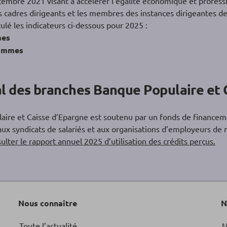
écembre 2021 visant à accélérer l’égalité économique et profess
 cadres dirigeants et les membres des instances dirigeantes 
culé les indicateurs ci-dessous pour 2025 :
mes
hommes
l des branches Banque Populaire et 
aire et Caisse d’Epargne est soutenu par un fonds de financeme
ux syndicats de salariés et aux organisations d’employeurs de 
ulter le rapport annuel 2025 d’utilisation des crédits perçus.
Nous connaître
N
Toute l’actualité
N