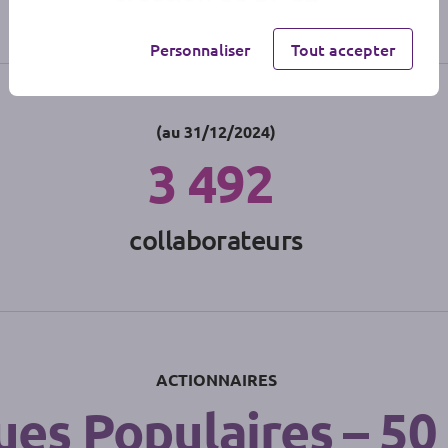
Personnaliser
Tout accepter
(au 31/12/2024)
3 492
collaborateurs
ACTIONNAIRES
es Populaires – 50