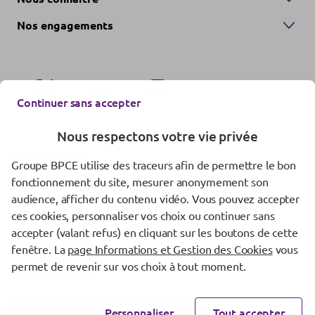
Nos engagements
Continuer sans accepter
Nous respectons votre vie privée
Nous contacter
Groupe BPCE utilise des traceurs afin de permettre le bon
fonctionnement du site, mesurer anonymement son
Mentions réglementaires
audience, afficher du contenu vidéo. Vous pouvez accepter
Données personnelles
ces cookies, personnaliser vos choix ou continuer sans
accepter (valant refus) en cliquant sur les boutons de cette
Gestion des cookies
fenêtre. La
page Informations et Gestion des Cookies
vous
permet de revenir sur vos choix à tout moment.
Vigilance fraude
Accessibilité : partiellement conforme
Personnaliser
Tout accepter