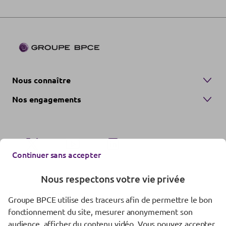
Nous connaître
Nos engagements
Continuer sans accepter
Nous respectons votre vie privée
Nous contacter
Groupe BPCE utilise des traceurs afin de permettre le bon
fonctionnement du site, mesurer anonymement son
Mentions réglementaires
audience, afficher du contenu vidéo. Vous pouvez accepter