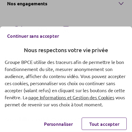
Nos engagements
Continuer sans accepter
Nous respectons votre vie privée
Nous contacter
Groupe BPCE utilise des traceurs afin de permettre le bon
fonctionnement du site, mesurer anonymement son
Mentions réglementaires
audience, afficher du contenu vidéo. Vous pouvez accepter
Données personnelles
ces cookies, personnaliser vos choix ou continuer sans
accepter (valant refus) en cliquant sur les boutons de cette
Gestion des cookies
fenêtre. La
page Informations et Gestion des Cookies
vous
permet de revenir sur vos choix à tout moment.
Vigilance fraude
Accessibilité : partiellement conforme
Personnaliser
Tout accepter