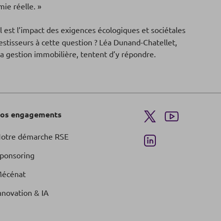
ie réelle. »
l est l’impact des exigences écologiques et sociétales
nvestisseurs à cette question ? Léa Dunand-Chatellet,
la gestion immobilière, tentent d’y répondre.
os engagements
otre démarche RSE
ponsoring
écénat
nnovation & IA