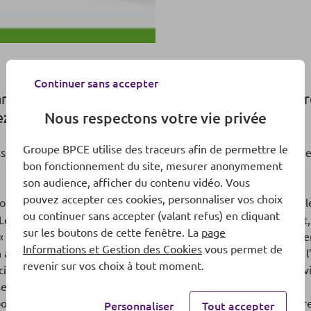
Continuer sans accepter
nce verte, à ses enjeux, à ses évolutions et à son 
 aujourd’hui les épisodes 3 et 4.
Nous respectons votre vie privée
Groupe BPCE utilise des traceurs afin de permettre le
issance verte et ne pas opposer les deux. […] Il va falloir avoir 
bon fonctionnement du site, mesurer anonymement
son audience, afficher du contenu vidéo. Vous
pouvez accepter ces cookies, personnaliser vos choix
bin, directeur de la recherche de la Banque de grande clientèle d
ou continuer sans accepter (valant refus) en cliquant
s plans de relance européen et français. D’un montant inédit, 
sur les boutons de cette fenêtre. La
page
acte vert pour l’Europe » européen. Sont-ils de nature à aider
Informations et Gestion des Cookies
vous permet de
n allier croissance et transition énergétique ? Quelles solutions
revenir sur vos choix à tout moment.
 à 2030 – tout en restant dans la course face à la Chine – qui vi
e.
nsables en gestion d’actifs : « Les actions ont été l’une des pre
Personnaliser
Tout accepter