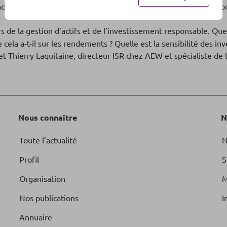
nd public est devenu consomm’acteur et réconcilié avec l’économ
rs de la gestion d’actifs et de l’investissement responsable. Que
e cela a-t-il sur les rendements ? Quelle est la sensibilité des i
 Thierry Laquitaine, directeur ISR chez AEW et spécialiste de 
Nous connaître
N
Toute l’actualité
N
Profil
S
Organisation
M
Nos publications
I
Annuaire